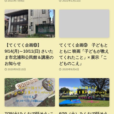
2021年7月8日
2021年1月11日
【てくてく企画⑩】
てくてく企画⑨ 子どもと
9/14(月)～10/11(日) さいた
ともに 映画「子どもが教え
ま市北浦和公民館＆講座の
てくれたこと」× 展示「こ
お知らせ
どものこえ」
2020年9月13日
2020年9月4日
7/25(土)みんなで話そう♪こ
6/20（土）みんなで話そう