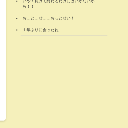
いや！負けて終わるわけにはいかないか
ら！！
お…と…せ……おっとせい！
１年ぶりに会ったね