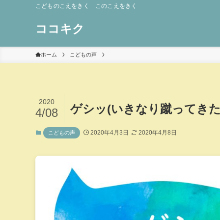
こどものこえをきく このこえをきく
ココキク
ホーム
こどもの声
2020
ゲシッ(いきなり蹴ってきた
4/08
2020年4月3日
2020年4月8日
こどもの声