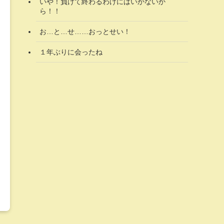
いや！負けて終わるわけにはいかないか
ら！！
お…と…せ……おっとせい！
１年ぶりに会ったね